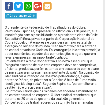
21 de janeiro, 2010
O presidente da Federação de Trabalhadores do Cobre,
Raimundo Espinoza, expressou no último dia 21 de janeiro, sua
insatisfação com a possibilidade de o presidente eleito do Chile,
Sebastián Piñera, privatizar parte da Corporação Nacional do
Cobre (Codelco). A empresa é considera a maior estatal de
extração do minério do mundo. “Não há motivo para a entrada
de capital privado na Codelco. Foi entregue [à iniciativa privada] o
poder econômico, o poder das comunicações e agora querem
levar a empresa mais importante”, criticou.
Em entrevista à rádio Cooperativa, Espinoza assegurou que
“ninguém discorda de que esta empresa deve ser competitiva,
eficiente, produtiva, porém estamos em desacordo com o plano
de privatizar a empresa mais importante do país”. Na opinião do
líder sindical, a intenção da Coalizão pela Mudança, à qual
pertence Piñera, de privatizar a Codelco é fruto de “uma visão
ideológica, ideologizada”. Segundo Espinoza, “para melhorar a
gestão não é preciso privatizar”.
Ele informou ainda que os mineiros defenderão a manutenção
do caráter estatal da empresa. O líder sindical reconheceu que
durante os 20 anos de governo da coalizão governista
Concertación, os trabalhadores do setor não fizeram muitas