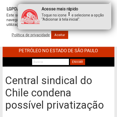
LGPD/GDPR
Acesse mais rápido
Este site usa cookies para personalizar sua experiência de
Toque no icone
e selecione a opção
"Adicionar à tela inicial".
navegação. Ao clicar em “aceitar”, você concorda com a
utilização de TODOS os cookies.
Política de privacidade
Aceitar
SINDICATO DOS TRABALHADORES NO
COMÉRCIO DE MINÉRIOS E DERIVADOS DE
PETRÓLEO NO ESTADO DE SÃO PAULO
ENVIAR
Central sindical do
Chile condena
possível privatização