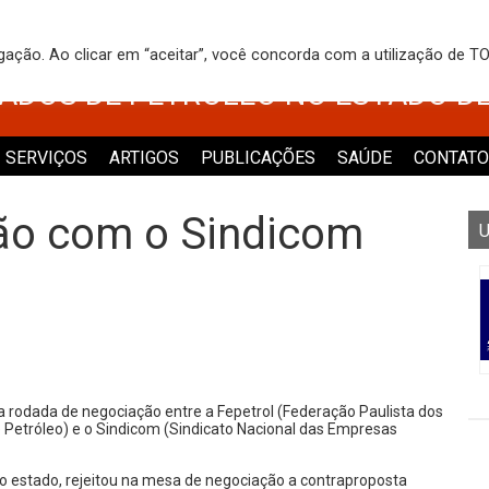
 DOS TRABALHADORES NO COMÉRCI
egação. Ao clicar em “aceitar”, você concorda com a utilização de 
VADOS DE PETRÓLEO NO ESTADO D
SERVIÇOS
ARTIGOS
PUBLICAÇÕES
SAÚDE
CONTATO
ão com o Sindicom
U
a rodada de negociação entre a Fepetrol (Federação Paulista dos
 Petróleo) e o Sindicom (Sindicato Nacional das Empresas
do estado, rejeitou na mesa de negociação a contraproposta