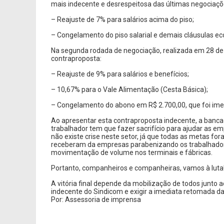
mais indecente e desrespeitosa das últimas negociações
– Reajuste de 7% para salários acima do piso;
– Congelamento do piso salarial e demais cláusulas eco
Na segunda rodada de negociação, realizada em 28 de
contraproposta:
– Reajuste de 9% para salários e benefícios;
– 10,67% para o Vale Alimentação (Cesta Básica);
– Congelamento do abono em R$ 2.700,00, que foi ime
Ao apresentar esta contraproposta indecente, a banca
trabalhador tem que fazer sacrifício para ajudar as e
não existe crise neste setor, já que todas as metas fo
receberam da empresas parabenizando os trabalhador
movimentação de volume nos terminais e fábricas.
Portanto, companheiros e companheiras, vamos à luta! 
A vitória final depende da mobilização de todos junto 
indecente do Sindicom e exigir a imediata retomada da 
Por: Assessoria de imprensa