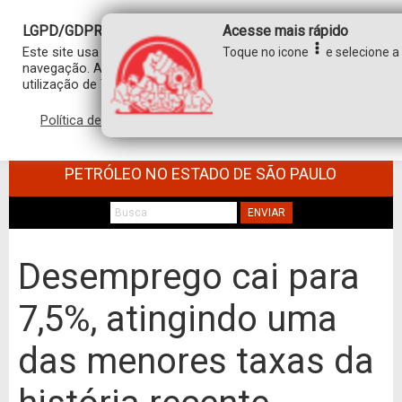
LGPD/GDPR
Acesse mais rápido
Este site usa cookies para personalizar sua experiência de
Toque no icone
e selecione a 
navegação. Ao clicar em “aceitar”, você concorda com a
utilização de TODOS os cookies.
Política de privacidade
Aceitar
SINDICATO DOS TRABALHADORES NO
COMÉRCIO DE MINÉRIOS E DERIVADOS DE
PETRÓLEO NO ESTADO DE SÃO PAULO
ENVIAR
Desemprego cai para
7,5%, atingindo uma
das menores taxas da