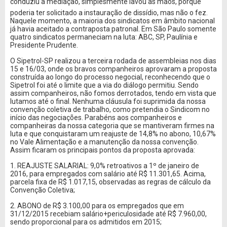
conduziu a mediação, simplesmente lavou as mãos, porque
poderia ter solicitado a instauração de dissídio, mas não o fez.
Naquele momento, a maioria dos sindicatos em âmbito nacional
já havia aceitado a contraposta patronal. Em São Paulo somente
quatro sindicatos permaneciam na luta: ABC, SP, Paulínia e
Presidente Prudente.
O Sipetrol-SP realizou a terceira rodada de assembleias nos dias
15 e 16/03, onde os bravos companheiros aprovaram a proposta
construída ao longo do processo negocial, reconhecendo que o
Sipetrol foi até o limite que a via do diálogo permitiu. Sendo
assim companheiros, não fomos derrotados, tendo em vista que
lutamos até o final. Nenhuma cláusula foi suprimida da nossa
convenção coletiva de trabalho, como pretendia o Sindicom no
início das negociações. Parabéns aos companheiros e
companheiras da nossa categoria que se mantiveram firmes na
luta e que conquistaram um reajuste de 14,8% no abono, 10,67%
no Vale Alimentação e a manutenção da nossa convenção.
Assim ficaram os principais pontos da proposta aprovada:
1. REAJUSTE SALARIAL: 9,0% retroativos a 1º de janeiro de
2016, para empregados com salário até R$ 11.301,65. Acima,
parcela fixa de R$ 1.017,15, observadas as regras de cálculo da
Convenção Coletiva;
2. ABONO de R$ 3.100,00 para os empregados que em
31/12/2015 recebiam salário+periculosidade até R$ 7.960,00,
sendo proporcional para os admitidos em 2015;