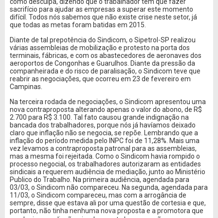
como desculpa, dizendo que o trabalhador tem que fazer
sacrifício para ajudar as empresas a superar este momento
difícil. Todos nós sabemos que não existe crise neste setor, já
que todas as metas foram batidas em 2015.
Diante de tal prepotência do Sindicom, o Sipetrol-SP realizou
várias assembleias de mobilização e protesto na porta dos
terminais, fábricas, e com os abastecedores de aeronaves dos
aeroportos de Congonhas e Guarulhos. Diante da pressão da
companheirada e do risco de paralisação, o Sindicom teve que
reabrir as negociações, que ocorreu em 23 de fevereiro em
Campinas.
Na terceira rodada de negociações, o Sindicom apresentou uma
nova contraproposta alterando apenas o valor do abono, de R$
2.700 para R$ 3.100. Tal fato causou grande indignação na
bancada dos trabalhadores, porque nós já havíamos deixado
claro que inflação não se negocia, se repõe. Lembrando que a
inflação do período medida pelo INPC foi de 11,28%. Mais uma
vez levamos a contraproposta patronal para as assembleias,
mas a mesma foi rejeitada. Como o Sindicom havia rompido o
processo negocial, os trabalhadores autorizaram as entidades
sindicais a requerem audiência de mediação, junto ao Ministério
Publico do Trabalho. Na primeira audiência, agendada para
03/03, o Sindicom não compareceu. Na segunda, agendada para
11/03, o Sindicom compareceu, mas com a arrogância de
sempre, disse que estava ali por uma questão de cortesia e que,
portanto, não tinha nenhuma nova proposta e a promotora que