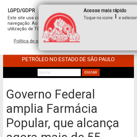
LGPD/GDPR
Acesse mais rápido
Este site usa cookies para personalizar sua experiência de
Toque no icone
e selecion
navegação. Ao clicar em “aceitar”, você concorda com a
utilização de TODOS os cookies.
Política de privacidade
Aceitar
SINDICATO DOS TRABALHADORES NO
COMÉRCIO DE MINÉRIOS E DERIVADOS DE
PETRÓLEO NO ESTADO DE SÃO PAULO
ENVIAR
Governo Federal
amplia Farmácia
Popular, que alcança