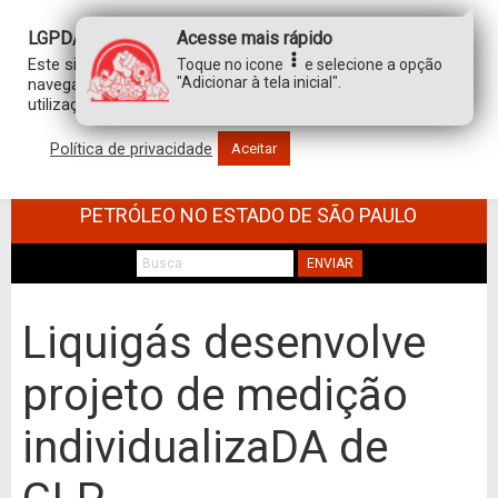
LGPD/GDPR
Acesse mais rápido
Este site usa cookies para personalizar sua experiência de
Toque no icone
e selecione a opção
"Adicionar à tela inicial".
navegação. Ao clicar em “aceitar”, você concorda com a
utilização de TODOS os cookies.
Política de privacidade
Aceitar
SINDICATO DOS TRABALHADORES NO
COMÉRCIO DE MINÉRIOS E DERIVADOS DE
PETRÓLEO NO ESTADO DE SÃO PAULO
ENVIAR
Liquigás desenvolve
projeto de medição
individualizaDA de