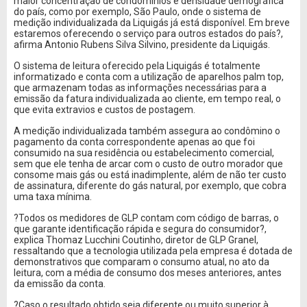
maior concentração de condomínios e densidade demográfica
do país, como por exemplo, São Paulo, onde o sistema de
medição individualizada da Liquigás já está disponível. Em breve
estaremos oferecendo o serviço para outros estados do país?,
afirma Antonio Rubens Silva Silvino, presidente da Liquigás.
O sistema de leitura oferecido pela Liquigás é totalmente
informatizado e conta com a utilização de aparelhos palm top,
que armazenam todas as informações necessárias para a
emissão da fatura individualizada ao cliente, em tempo real, o
que evita extravios e custos de postagem.
A medição individualizada também assegura ao condômino o
pagamento da conta correspondente apenas ao que foi
consumido na sua residência ou estabelecimento comercial,
sem que ele tenha de arcar com o custo de outro morador que
consome mais gás ou está inadimplente, além de não ter custo
de assinatura, diferente do gás natural, por exemplo, que cobra
uma taxa mínima.
?Todos os medidores de GLP contam com código de barras, o
que garante identificação rápida e segura do consumidor?,
explica Thomaz Lucchini Coutinho, diretor de GLP Granel,
ressaltando que a tecnologia utilizada pela empresa é dotada de
demonstrativos que comparam o consumo atual, no ato da
leitura, com a média de consumo dos meses anteriores, antes
da emissão da conta.
?Caso o resultado obtido seja diferente ou muito superior à