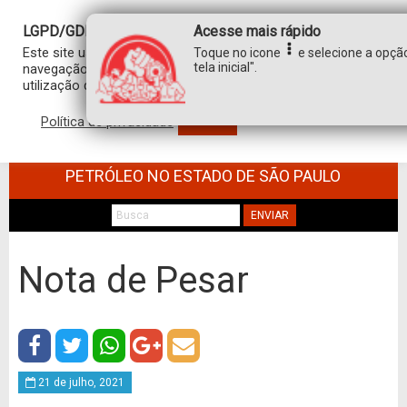
LGPD/GDPR
Acesse mais rápido
Este site usa cookies para personalizar sua experiência de
Toque no icone
e selecione a opção
tela inicial".
navegação. Ao clicar em “aceitar”, você concorda com a
utilização de TODOS os cookies.
Política de privacidade
Aceitar
SINDICATO DOS TRABALHADORES NO
COMÉRCIO DE MINÉRIOS E DERIVADOS DE
PETRÓLEO NO ESTADO DE SÃO PAULO
ENVIAR
Nota de Pesar
21 de julho, 2021