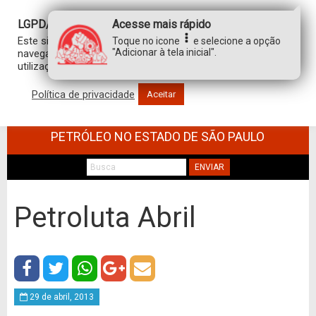
LGPD/GDPR
Acesse mais rápido
Este site usa cookies para personalizar sua experiência de
Toque no icone
e selecione a opção
"Adicionar à tela inicial".
navegação. Ao clicar em “aceitar”, você concorda com a
utilização de TODOS os cookies.
Política de privacidade
Aceitar
SINDICATO DOS TRABALHADORES NO
COMÉRCIO DE MINÉRIOS E DERIVADOS DE
PETRÓLEO NO ESTADO DE SÃO PAULO
ENVIAR
Petroluta Abril
29 de abril, 2013