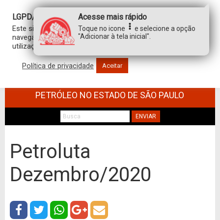
LGPD/GDPR
Acesse mais rápido
Este site usa cookies para personalizar sua experiência de
Toque no icone
e selecione a opção
"Adicionar à tela inicial".
navegação. Ao clicar em “aceitar”, você concorda com a
utilização de TODOS os cookies.
Política de privacidade
Aceitar
SINDICATO DOS TRABALHADORES NO
COMÉRCIO DE MINÉRIOS E DERIVADOS DE
PETRÓLEO NO ESTADO DE SÃO PAULO
ENVIAR
Petroluta
Dezembro/2020