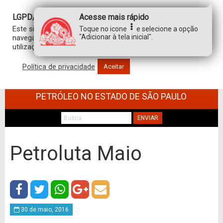
LGPD/GDPR
Acesse mais rápido
Este site usa cookies para personalizar sua experiência de
Toque no icone
e selecione a opção
"Adicionar à tela inicial".
navegação. Ao clicar em “aceitar”, você concorda com a
utilização de TODOS os cookies.
Política de privacidade
Aceitar
SINDICATO DOS TRABALHADORES NO
COMÉRCIO DE MINÉRIOS E DERIVADOS DE
PETRÓLEO NO ESTADO DE SÃO PAULO
ENVIAR
Petroluta Maio
30 de maio, 2016