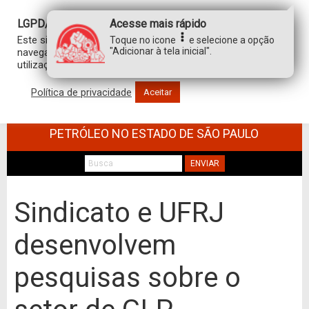
LGPD/GDPR
Acesse mais rápido
Este site usa cookies para personalizar sua experiência de
Toque no icone
e selecione a opção
"Adicionar à tela inicial".
navegação. Ao clicar em “aceitar”, você concorda com a
utilização de TODOS os cookies.
Política de privacidade
Aceitar
SINDICATO DOS TRABALHADORES NO
COMÉRCIO DE MINÉRIOS E DERIVADOS DE
PETRÓLEO NO ESTADO DE SÃO PAULO
ENVIAR
Sindicato e UFRJ
desenvolvem
pesquisas sobre o