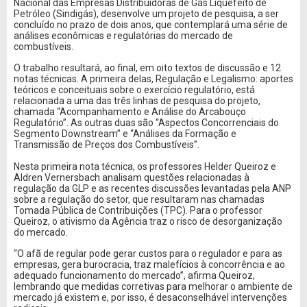
Nacional das Empresas Distribuidoras de Gás Liquefeito de
Petróleo (Sindigás), desenvolve um projeto de pesquisa, a ser
concluído no prazo de dois anos, que contemplará uma série de
análises econômicas e regulatórias do mercado de
combustíveis.
O trabalho resultará, ao final, em oito textos de discussão e 12
notas técnicas. A primeira delas, Regulação e Legalismo: aportes
teóricos e conceituais sobre o exercício regulatório, está
relacionada a uma das três linhas de pesquisa do projeto,
chamada “Acompanhamento e Análise do Arcabouço
Regulatório”. As outras duas são “Aspectos Concorrenciais do
Segmento Downstream” e “Análises da Formação e
Transmissão de Preços dos Combustíveis”.
Nesta primeira nota técnica, os professores Helder Queiroz e
Aldren Vernersbach analisam questões relacionadas à
regulação da GLP e as recentes discussões levantadas pela ANP
sobre a regulação do setor, que resultaram nas chamadas
Tomada Pública de Contribuições (TPC). Para o professor
Queiroz, o ativismo da Agência traz o risco de desorganização
do mercado.
“O afã de regular pode gerar custos para o regulador e para as
empresas, gera burocracia, traz malefícios à concorrência e ao
adequado funcionamento do mercado”, afirma Queiroz,
lembrando que medidas corretivas para melhorar o ambiente de
mercado já existem e, por isso, é desaconselhável intervenções