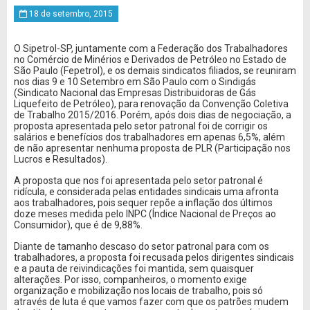
18 de setembro, 2015
O Sipetrol-SP, juntamente com a Federação dos Trabalhadores
no Comércio de Minérios e Derivados de Petróleo no Estado de
São Paulo (Fepetrol), e os demais sindicatos filiados, se reuniram
nos dias 9 e 10 Setembro em São Paulo com o Sindigás
(Sindicato Nacional das Empresas Distribuidoras de Gás
Liquefeito de Petróleo), para renovação da Convenção Coletiva
de Trabalho 2015/2016. Porém, após dois dias de negociação, a
proposta apresentada pelo setor patronal foi de corrigir os
salários e benefícios dos trabalhadores em apenas 6,5%, além
de não apresentar nenhuma proposta de PLR (Participação nos
Lucros e Resultados).
A proposta que nos foi apresentada pelo setor patronal é
ridícula, e considerada pelas entidades sindicais uma afronta
aos trabalhadores, pois sequer repõe a inflação dos últimos
doze meses medida pelo INPC (Índice Nacional de Preços ao
Consumidor), que é de 9,88%.
Diante de tamanho descaso do setor patronal para com os
trabalhadores, a proposta foi recusada pelos dirigentes sindicais
e a pauta de reivindicações foi mantida, sem quaisquer
alterações. Por isso, companheiros, o momento exige
organização e mobilização nos locais de trabalho, pois só
através de luta é que vamos fazer com que os patrões mudem