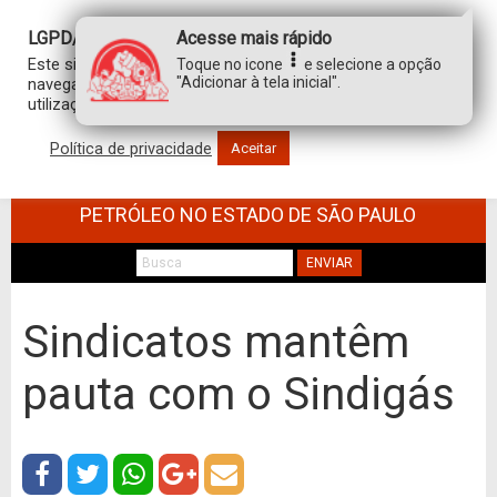
LGPD/GDPR
Acesse mais rápido
Este site usa cookies para personalizar sua experiência de
Toque no icone
e selecione a opção
"Adicionar à tela inicial".
navegação. Ao clicar em “aceitar”, você concorda com a
utilização de TODOS os cookies.
Política de privacidade
Aceitar
SINDICATO DOS TRABALHADORES NO
COMÉRCIO DE MINÉRIOS E DERIVADOS DE
PETRÓLEO NO ESTADO DE SÃO PAULO
ENVIAR
Sindicatos mantêm
pauta com o Sindigás