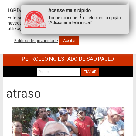
LGPD/GDPR
Acesse mais rápido
Este site usa cookies para personalizar sua experiência de
Toque no icone
e selecione a opção
"Adicionar à tela inicial".
navegação. Ao clicar em “aceitar”, você concorda com a
utilização de TODOS os cookies.
Política de privacidade
Aceitar
SINDICATO DOS TRABALHADORES NO
COMÉRCIO DE MINÉRIOS E DERIVADOS DE
PETRÓLEO NO ESTADO DE SÃO PAULO
ENVIAR
atraso