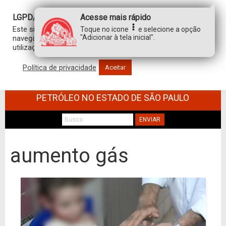
LGPD/GDPR
Acesse mais rápido
Este site usa cookies para personalizar sua experiência de
Toque no icone
e selecione a opção
"Adicionar à tela inicial".
navegação. Ao clicar em “aceitar”, você concorda com a
utilização de TODOS os cookies.
Política de privacidade
Aceitar
SINDICATO DOS TRABALHADORES NO
COMÉRCIO DE MINÉRIOS E DERIVADOS DE
PETRÓLEO NO ESTADO DE SÃO PAULO
ENVIAR
aumento gás