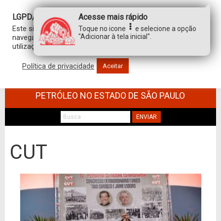
LGPD/GDPR
Acesse mais rápido
Este site usa cookies para personalizar sua experiência de
Toque no icone
e selecione a opção
"Adicionar à tela inicial".
navegação. Ao clicar em “aceitar”, você concorda com a
utilização de TODOS os cookies.
Política de privacidade
Aceitar
SINDICATO DOS TRABALHADORES NO
COMÉRCIO DE MINÉRIOS E DERIVADOS DE
PETRÓLEO NO ESTADO DE SÃO PAULO
ENVIAR
CUT