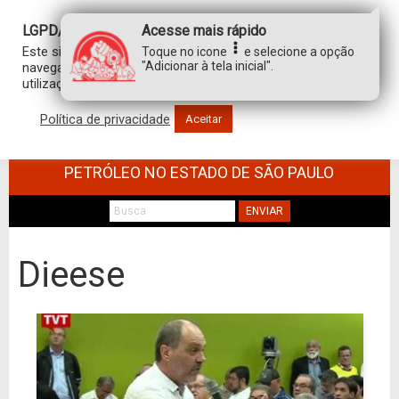
LGPD/GDPR
Acesse mais rápido
Este site usa cookies para personalizar sua experiência de
Toque no icone
e selecione a opção
"Adicionar à tela inicial".
navegação. Ao clicar em “aceitar”, você concorda com a
utilização de TODOS os cookies.
Política de privacidade
Aceitar
SINDICATO DOS TRABALHADORES NO
COMÉRCIO DE MINÉRIOS E DERIVADOS DE
PETRÓLEO NO ESTADO DE SÃO PAULO
ENVIAR
Dieese