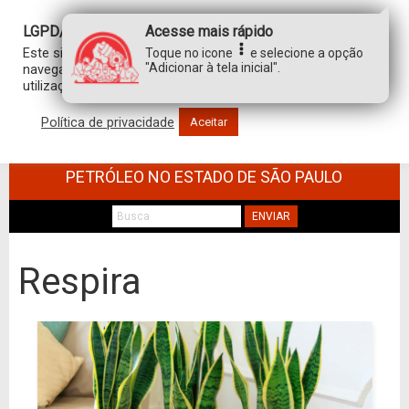
LGPD/GDPR
Acesse mais rápido
Este site usa cookies para personalizar sua experiência de
Toque no icone
e selecione a opção
"Adicionar à tela inicial".
navegação. Ao clicar em “aceitar”, você concorda com a
utilização de TODOS os cookies.
Política de privacidade
Aceitar
SINDICATO DOS TRABALHADORES NO
COMÉRCIO DE MINÉRIOS E DERIVADOS DE
PETRÓLEO NO ESTADO DE SÃO PAULO
ENVIAR
Respira