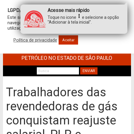
LGPD/GDPR
Acesse mais rápido
Este site usa cookies para personalizar sua experiência de
Toque no icone
e selecione a opção
"Adicionar à tela inicial".
navegação. Ao clicar em “aceitar”, você concorda com a
utilização de TODOS os cookies.
Política de privacidade
Aceitar
SINDICATO DOS TRABALHADORES NO
COMÉRCIO DE MINÉRIOS E DERIVADOS DE
PETRÓLEO NO ESTADO DE SÃO PAULO
ENVIAR
Trabalhadores das
revendedoras de gás
conquistam reajuste