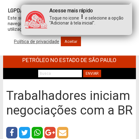
LGPD/GDPR
Acesse mais rápido
Este site usa cookies para personalizar sua experiência de
Toque no icone
e selecione a opção
"Adicionar à tela inicial".
navegação. Ao clicar em “aceitar”, você concorda com a
utilização de TODOS os cookies.
Política de privacidade
Aceitar
SINDICATO DOS TRABALHADORES NO
COMÉRCIO DE MINÉRIOS E DERIVADOS DE
PETRÓLEO NO ESTADO DE SÃO PAULO
ENVIAR
Trabalhadores iniciam
negociações com a BR