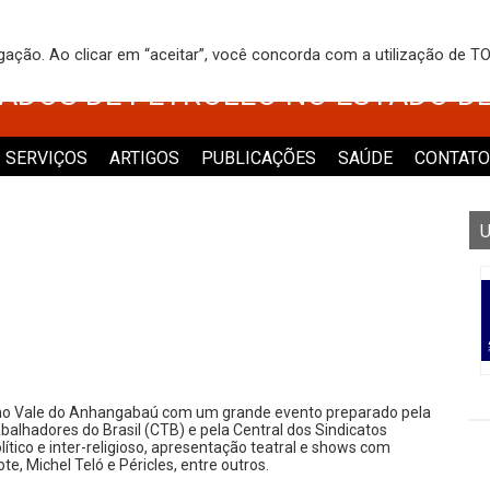
 DOS TRABALHADORES NO COMÉRCI
egação. Ao clicar em “aceitar”, você concorda com a utilização de 
VADOS DE PETRÓLEO NO ESTADO D
SERVIÇOS
ARTIGOS
PUBLICAÇÕES
SAÚDE
CONTATO
U
 no Vale do Anhangabaú com um grande evento preparado pela
balhadores do Brasil (CTB) e pela Central dos Sindicatos
lítico e inter-religioso, apresentação teatral e shows com
e, Michel Teló e Péricles, entre outros.