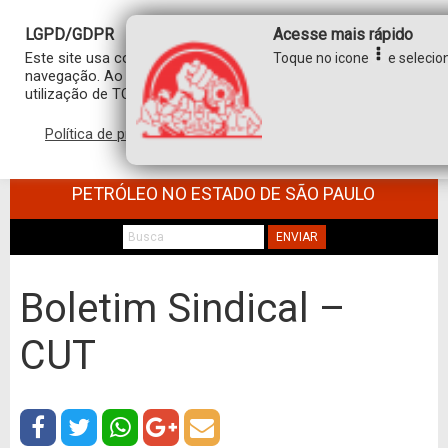
LGPD/GDPR
Acesse mais rápido
Este site usa cookies para personalizar sua experiência de
Toque no icone
e selecion
navegação. Ao clicar em “aceitar”, você concorda com a
utilização de TODOS os cookies.
Política de privacidade
Aceitar
SINDICATO DOS TRABALHADORES NO
COMÉRCIO DE MINÉRIOS E DERIVADOS DE
PETRÓLEO NO ESTADO DE SÃO PAULO
ENVIAR
Boletim Sindical –
CUT