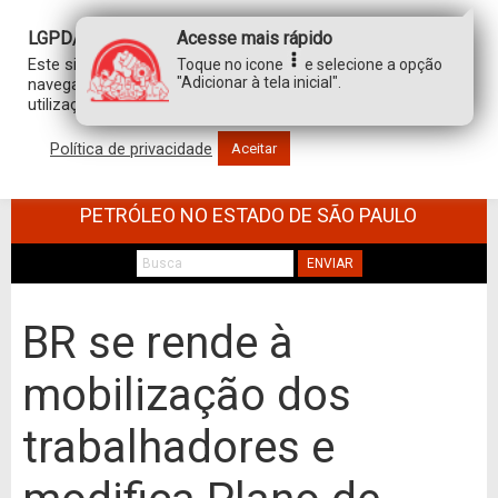
LGPD/GDPR
Acesse mais rápido
Este site usa cookies para personalizar sua experiência de
Toque no icone
e selecione a opção
"Adicionar à tela inicial".
navegação. Ao clicar em “aceitar”, você concorda com a
utilização de TODOS os cookies.
Política de privacidade
Aceitar
SINDICATO DOS TRABALHADORES NO
COMÉRCIO DE MINÉRIOS E DERIVADOS DE
PETRÓLEO NO ESTADO DE SÃO PAULO
ENVIAR
BR se rende à
mobilização dos
trabalhadores e