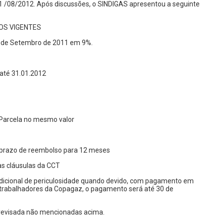
31 /08/2012. Após discussões, o SINDIGAS apresentou a seguinte
OS VIGENTES
e 1° de Setembro de 2011 em 9%.
 até 31.01.2012
ª Parcela no mesmo valor
o prazo de reembolso para 12 meses
as cláusulas da CCT
 adicional de periculosidade quando devido, com pagamento em
s trabalhadores da Copagaz, o pagamento será até 30 de
 revisada não mencionadas acima.