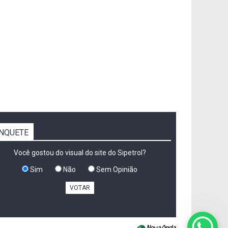
NQUETE
Você gostou do visual do site do Sipetrol?
Sim
Não
Sem Opinião
VOTAR