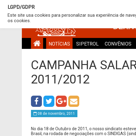
LGPD/GDPR
SINDICATO
Este site usa cookies para personalizar sua experiência de nav
os cookies.
DERI
NOTÍCIAS
SIPETROL
CONVÊNIOS
CAMPANHA SALARI
2011/2012
08 de novembro, 2011
No dia 18 de Outubro de 2011, o nosso sindicato estev
Brasil, na rodada de negociações com o SINDIGAS (sin