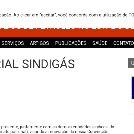
 DOS TRABALHADORES NO COMÉRCI
egação. Ao clicar em “aceitar”, você concorda com a utilização de 
VADOS DE PETRÓLEO NO ESTADO D
SERVIÇOS
ARTIGOS
PUBLICAÇÕES
SAÚDE
CONTATO
AL SINDIGÁS
U
e presente, juntamente com as demais entidades sindicais do
dicato patronal), visando a renovação da nossa Convenção