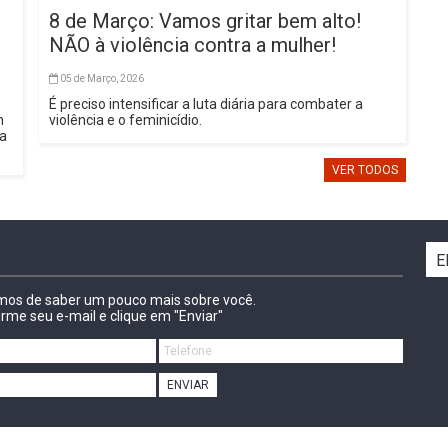
8 de Março: Vamos gritar bem alto!
NÃO à violência contra a mulher!
05 de Março, 2026
É preciso intensificar a luta diária para combater a
m
violência e o feminicídio.
sa
VER TODOS
E
amos de saber um pouco mais sobre você.
irme seu e-mail e clique em "Enviar"
ENVIAR