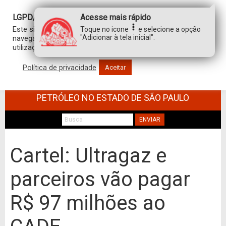
LGPD/GDPR
Acesse mais rápido
Este site usa cookies para personalizar sua experiência de
Toque no icone
e selecione a opção
"Adicionar à tela inicial".
navegação. Ao clicar em “aceitar”, você concorda com a
utilização de TODOS os cookies.
Política de privacidade
Aceitar
SINDICATO DOS TRABALHADORES NO
COMÉRCIO DE MINÉRIOS E DERIVADOS DE
PETRÓLEO NO ESTADO DE SÃO PAULO
ENVIAR
Cartel: Ultragaz e
parceiros vão pagar
R$ 97 milhões ao