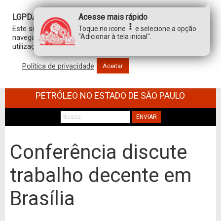
LGPD/GDPR
Acesse mais rápido
Este site usa cookies para personalizar sua experiência de
Toque no icone
e selecione a opção
"Adicionar à tela inicial".
navegação. Ao clicar em “aceitar”, você concorda com a
utilização de TODOS os cookies.
Política de privacidade
Aceitar
SINDICATO DOS TRABALHADORES NO
COMÉRCIO DE MINÉRIOS E DERIVADOS DE
PETRÓLEO NO ESTADO DE SÃO PAULO
ENVIAR
Conferência discute
trabalho decente em
Brasília