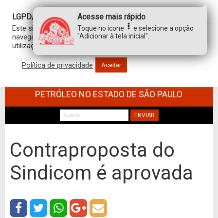
LGPD/GDPR
Acesse mais rápido
Este site usa cookies para personalizar sua experiência de
Toque no icone
e selecione a opção
"Adicionar à tela inicial".
navegação. Ao clicar em “aceitar”, você concorda com a
utilização de TODOS os cookies.
Política de privacidade
Aceitar
SINDICATO DOS TRABALHADORES NO
COMÉRCIO DE MINÉRIOS E DERIVADOS DE
PETRÓLEO NO ESTADO DE SÃO PAULO
ENVIAR
Contraproposta do
Sindicom é aprovada