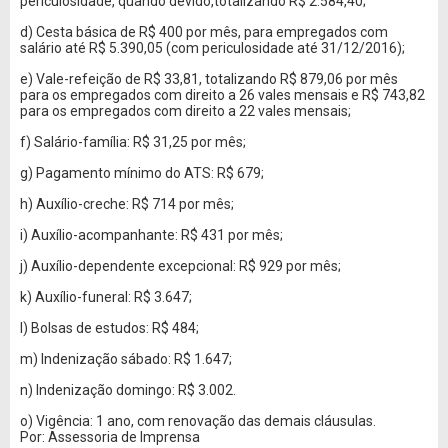
periculosidade, quando devido,totalizando R$ 2.584,40;
d) Cesta básica de R$ 400 por mês, para empregados com
salário até R$ 5.390,05 (com periculosidade até 31/12/2016);
e) Vale-refeição de R$ 33,81, totalizando R$ 879,06 por mês
para os empregados com direito a 26 vales mensais e R$ 743,82
para os empregados com direito a 22 vales mensais;
f) Salário-família: R$ 31,25 por mês;
g) Pagamento mínimo do ATS: R$ 679;
h) Auxílio-creche: R$ 714 por mês;
i) Auxílio-acompanhante: R$ 431 por mês;
j) Auxílio-dependente excepcional: R$ 929 por mês;
k) Auxílio-funeral: R$ 3.647;
l) Bolsas de estudos: R$ 484;
m) Indenização sábado: R$ 1.647;
n) Indenização domingo: R$ 3.002.
o) Vigência: 1 ano, com renovação das demais cláusulas.
Por: Assessoria de Imprensa