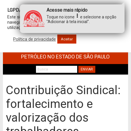
LGPD/GDPR
Acesse mais rápido
Este site usa cookies para personalizar sua experiência de
Toque no icone
e selecione a opção
"Adicionar à tela inicial".
navegação. Ao clicar em “aceitar”, você concorda com a
utilização de TODOS os cookies.
Política de privacidade
Aceitar
SINDICATO DOS TRABALHADORES NO
COMÉRCIO DE MINÉRIOS E DERIVADOS DE
PETRÓLEO NO ESTADO DE SÃO PAULO
ENVIAR
Contribuição Sindical:
fortalecimento e
valorização dos