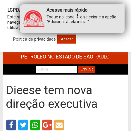
LGPD/GDPR
Acesse mais rápido
Este site usa cookies para personalizar sua experiência de
Toque no icone
e selecione a opção
"Adicionar à tela inicial".
navegação. Ao clicar em “aceitar”, você concorda com a
utilização de TODOS os cookies.
Política de privacidade
Aceitar
SINDICATO DOS TRABALHADORES NO
COMÉRCIO DE MINÉRIOS E DERIVADOS DE
PETRÓLEO NO ESTADO DE SÃO PAULO
ENVIAR
Dieese tem nova
direção executiva