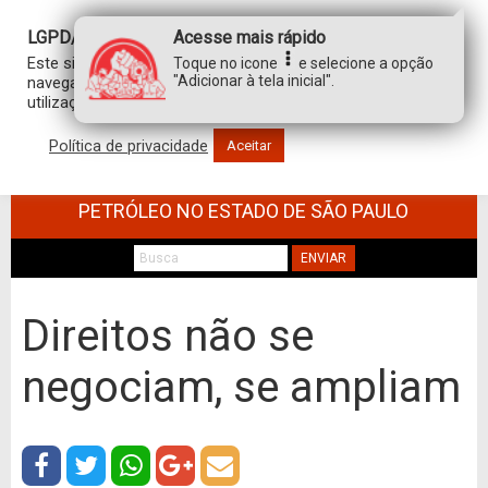
LGPD/GDPR
Acesse mais rápido
Este site usa cookies para personalizar sua experiência de
Toque no icone
e selecione a opção
"Adicionar à tela inicial".
navegação. Ao clicar em “aceitar”, você concorda com a
utilização de TODOS os cookies.
Política de privacidade
Aceitar
SINDICATO DOS TRABALHADORES NO
COMÉRCIO DE MINÉRIOS E DERIVADOS DE
PETRÓLEO NO ESTADO DE SÃO PAULO
ENVIAR
Direitos não se
negociam, se ampliam