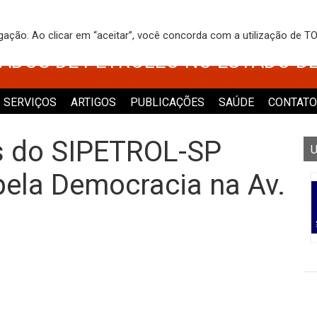
 DOS TRABALHADORES NO COMÉRCI
egação. Ao clicar em “aceitar”, você concorda com a utilização de 
VADOS DE PETRÓLEO NO ESTADO D
SERVIÇOS
ARTIGOS
PUBLICAÇÕES
SAÚDE
CONTATO
is do SIPETROL-SP
U
pela Democracia na Av.