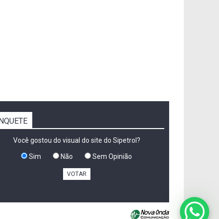
NQUETE
Você gostou do visual do site do Sipetrol?
Sim
Não
Sem Opinião
VOTAR