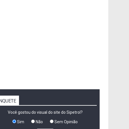
NQUETE
Você gostou do visual do site do Sipetrol?
Sim
Não
Sem Opinião