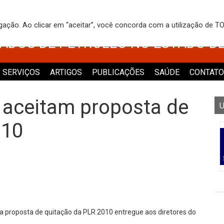
 DOS TRABALHADORES NO COMÉRCI
egação. Ao clicar em “aceitar”, você concorda com a utilização de 
VADOS DE PETRÓLEO NO ESTADO D
SERVIÇOS
ARTIGOS
PUBLICAÇÕES
SAÚDE
CONTATO
aceitam proposta de
U
010
 proposta de quitação da PLR 2010 entregue aos diretores do