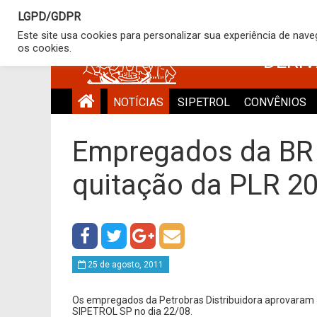
LGPD/GDPR
SINDICATO
Este site usa cookies para personalizar sua experiência de nav
os cookies.
DERI
NOTÍCIAS
SIPETROL
CONVÊNIOS
Empregados da BR 
quitação da PLR 2
25 de agosto, 2011
Os empregados da Petrobras Distribuidora aprovaram a
SIPETROL SP no dia 22/08.