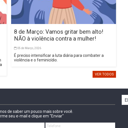
8 de Março: Vamos gritar bem alto!
NÃO à violência contra a mulher!
05 de Março, 2026
É preciso intensificar a luta diária para combater a
m
violência e o feminicídio.
sa
VER TODOS
E
amos de saber um pouco mais sobre você.
irme seu e-mail e clique em "Enviar"