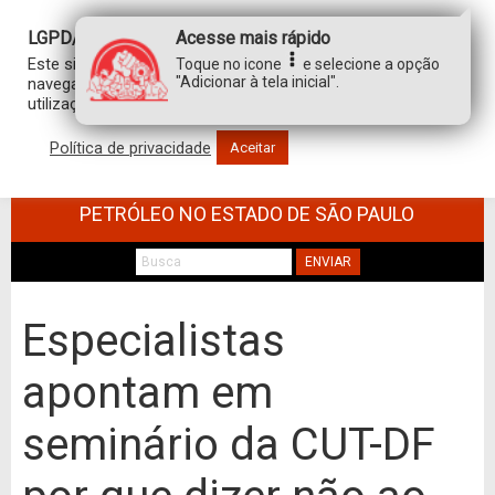
LGPD/GDPR
Acesse mais rápido
Este site usa cookies para personalizar sua experiência de
Toque no icone
e selecione a opção
"Adicionar à tela inicial".
navegação. Ao clicar em “aceitar”, você concorda com a
utilização de TODOS os cookies.
Política de privacidade
Aceitar
SINDICATO DOS TRABALHADORES NO
COMÉRCIO DE MINÉRIOS E DERIVADOS DE
PETRÓLEO NO ESTADO DE SÃO PAULO
ENVIAR
Especialistas
apontam em
seminário da CUT-DF