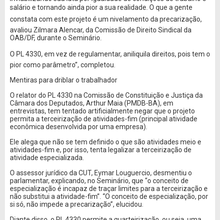
salário e tornando ainda pior a sua realidade. O que a gente
constata com este projeto é um nivelamento da precarização,
avaliou Zilmara Alencar, da Comissão de Direito Sindical da
OAB/DF, durante o Seminário.
O PL 4330, em vez de regulamentar, aniliquila direitos, pois tem o
pior como parâmetro”, completou.
Mentiras para driblar o trabalhador
O relator do PL 4330 na Comissão de Constituição e Justiça da
Câmara dos Deputados, Arthur Maia (PMDB-BA), em
entrevistas, tem tentado artificialmente negar que o projeto
permita a terceirização de atividades-fim (principal atividade
econômica desenvolvida por uma empresa).
Ele alega que não se tem definido o que são atividades meio e
atividades-fim e, por isso, tenta legalizar a terceirização de
atividade especializada.
O assessor jurídico da CUT, Eymar Louguercio, desmentiu o
parlamentar, explicando, no Seminário, que “o conceito de
especialização é incapaz de traçar limites para a terceirização e
não substitui a atividade-fim”. “O conceito de especialização, por
si só, não impede a precarização”, elucidou.
Diante disso, o PL 4330 permite a quarteirização, ou seja, uma