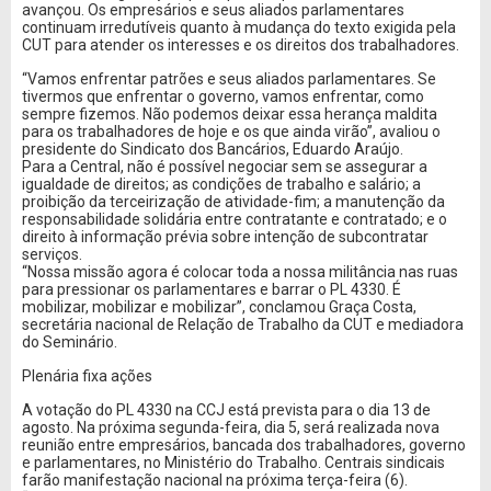
avançou. Os empresários e seus aliados parlamentares
continuam irredutíveis quanto à mudança do texto exigida pela
CUT para atender os interesses e os direitos dos trabalhadores.
“Vamos enfrentar patrões e seus aliados parlamentares. Se
tivermos que enfrentar o governo, vamos enfrentar, como
sempre fizemos. Não podemos deixar essa herança maldita
para os trabalhadores de hoje e os que ainda virão”, avaliou o
presidente do Sindicato dos Bancários, Eduardo Araújo.
Para a Central, não é possível negociar sem se assegurar a
igualdade de direitos; as condições de trabalho e salário; a
proibição da terceirização de atividade-fim; a manutenção da
responsabilidade solidária entre contratante e contratado; e o
direito à informação prévia sobre intenção de subcontratar
serviços.
“Nossa missão agora é colocar toda a nossa militância nas ruas
para pressionar os parlamentares e barrar o PL 4330. É
mobilizar, mobilizar e mobilizar”, conclamou Graça Costa,
secretária nacional de Relação de Trabalho da CUT e mediadora
do Seminário.
Plenária fixa ações
A votação do PL 4330 na CCJ está prevista para o dia 13 de
agosto. Na próxima segunda-feira, dia 5, será realizada nova
reunião entre empresários, bancada dos trabalhadores, governo
e parlamentares, no Ministério do Trabalho. Centrais sindicais
farão manifestação nacional na próxima terça-feira (6).