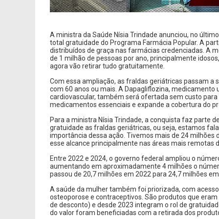
A ministra da Saúde Nísia Trindade anunciou, no último
total gratuidade do
Programa Farmácia Popular
. A par
distribuídos de graça nas farmácias credenciadas. A 
de 1 milhão de pessoas por ano, principalmente idos
agora vão retirar tudo gratuitamente.
Com essa ampliação, as fraldas geriátricas passam a s
com 60 anos ou mais. A Dapagliflozina, medicamento u
cardiovascular, também será ofertada sem custo para o 
medicamentos essenciais e expande a cobertura do p
Para a ministra Nísia Trindade, a conquista faz part
gratuidade as fraldas geriátricas, ou seja, estamos f
importância dessa ação. Tivemos mais de 24 milhões
esse alcance principalmente nas áreas mais remotas de
Entre 2022 e 2024, o
governo federal ampliou o númer
aumentando em aproximadamente 4 milhões o número de
passou de 20,7 milhões em 2022 para 24,7 milhões e
A saúde da mulher também foi priorizada, com acesso
osteoporose e contraceptivos. São produtos que eram
de desconto) e desde 2023 integram o rol de gratuid
do valor foram beneficiadas com a retirada dos produt