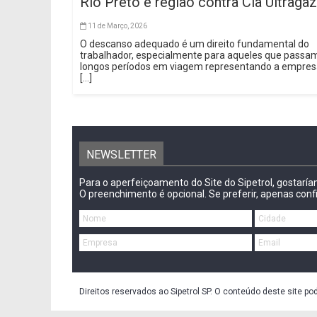
Rio Preto e região contra Cia Ultragaz
11 de Março, 2026
O descanso adequado é um direito fundamental do
trabalhador, especialmente para aqueles que passa
longos períodos em viagem representando a empre
[...]
NEWSLETTER
Para o aperfeiçoamento do Site do Sipetrol, gostarí
O preenchimento é opcional. Se preferir, apenas conf
Direitos reservados ao Sipetrol SP. O conteúdo deste site po