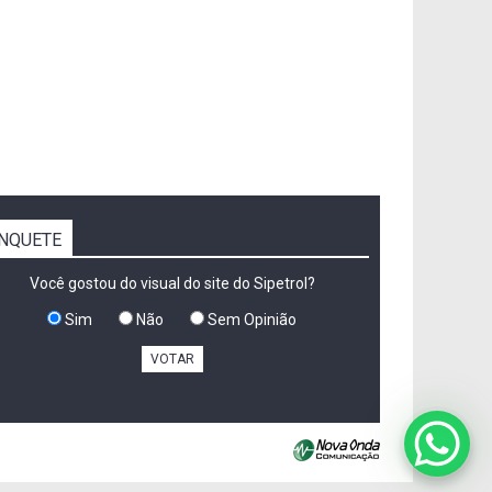
NQUETE
Você gostou do visual do site do Sipetrol?
Sim
Não
Sem Opinião
VOTAR