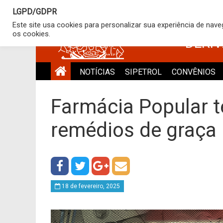
LGPD/GDPR
SINDICATO
Este site usa cookies para personalizar sua experiência de nav
os cookies.
DERI
NOTÍCIAS
SIPETROL
CONVÊNIOS
Farmácia Popular t
remédios de graça 
18 de fevereiro, 2025