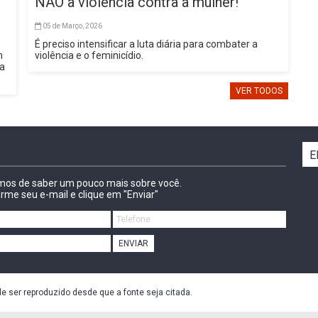
NÃO à violência contra a mulher!
05 de Março, 2026
É preciso intensificar a luta diária para combater a
m
violência e o feminicídio.
sa
VER TODOS
E
amos de saber um pouco mais sobre você.
irme seu e-mail e clique em "Enviar"
ENVIAR
de ser reproduzido desde que a fonte seja citada.