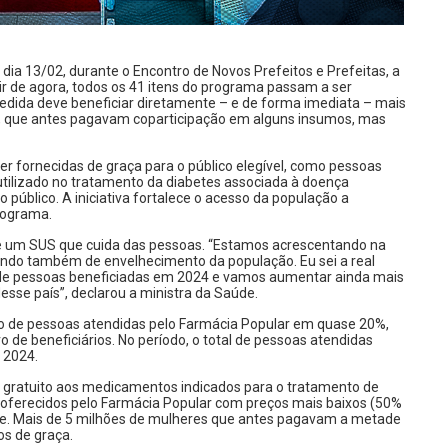
 dia 13/02, durante o Encontro de Novos Prefeitos e Prefeitas, a
tir de agora, todos os 41 itens do programa passam a ser
medida deve beneficiar diretamente – e de forma imediata – mais
os, que antes pagavam coparticipação em alguns insumos, mas
er fornecidas de graça para o público elegível, como pessoas
tilizado no tratamento da diabetes associada à doença
público. A iniciativa fortalece o acesso da população a
rograma.
e de um SUS que cuida das pessoas. “Estamos acrescentando na
alando também de envelhecimento da população. Eu sei a real
 de pessoas beneficiadas em 2024 e vamos aumentar ainda mais
sse país”, declarou a ministra da Saúde.
o de pessoas atendidas pelo Farmácia Popular em quase 20%
,
 beneficiários. No período, o total de pessoas atendidas
m 2024.
 gratuito aos medicamentos indicados para o tratamento de
 oferecidos pelo Farmácia Popular com preços mais baixos (50%
ade. Mais de 5 milhões de mulheres que antes pagavam a metade
os de graça.