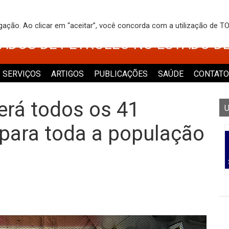
 DOS TRABALHADORES NO COMÉRCI
egação. Ao clicar em “aceitar”, você concorda com a utilização de 
VADOS DE PETRÓLEO NO ESTADO D
SERVIÇOS
ARTIGOS
PUBLICAÇÕES
SAÚDE
CONTATO
erá todos os 41
U
para toda a população