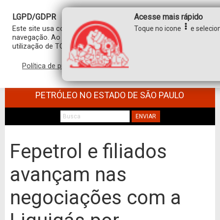
LGPD/GDPR
Acesse mais rápido
Este site usa cookies para personalizar sua experiência de
Toque no icone
e selecion
navegação. Ao clicar em “aceitar”, você concorda com a
utilização de TODOS os cookies.
Política de privacidade
Aceitar
SINDICATO DOS TRABALHADORES NO
COMÉRCIO DE MINÉRIOS E DERIVADOS DE
PETRÓLEO NO ESTADO DE SÃO PAULO
ENVIAR
Fepetrol e filiados
avançam nas
negociações com a