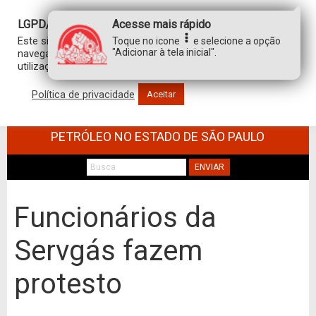
LGPD/GDPR
Acesse mais rápido
Este site usa cookies para personalizar sua experiência de
Toque no icone
e selecione a opção
"Adicionar à tela inicial".
navegação. Ao clicar em “aceitar”, você concorda com a
utilização de TODOS os cookies.
Política de privacidade
Aceitar
SINDICATO DOS TRABALHADORES NO
COMÉRCIO DE MINÉRIOS E DERIVADOS DE
PETRÓLEO NO ESTADO DE SÃO PAULO
ENVIAR
Funcionários da
Servgás fazem
protesto