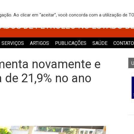
 DOS TRABALHADORES NO COMÉRCI
egação. Ao clicar em “aceitar”, você concorda com a utilização de 
VADOS DE PETRÓLEO NO ESTADO D
SERVIÇOS
ARTIGOS
PUBLICAÇÕES
SAÚDE
CONTATO
menta novamente e
U
 de 21,9% no ano