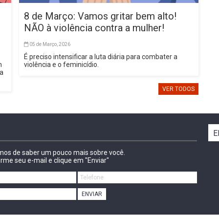
8 de Março: Vamos gritar bem alto!
NÃO à violência contra a mulher!
05 de Março, 2026
É preciso intensificar a luta diária para combater a
m
violência e o feminicídio.
sa
VER TODOS
E
amos de saber um pouco mais sobre você.
irme seu e-mail e clique em "Enviar"
ENVIAR