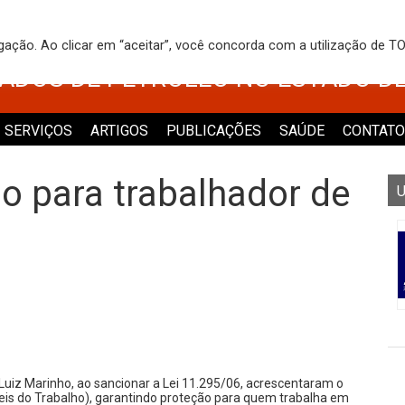
 DOS TRABALHADORES NO COMÉRCI
egação. Ao clicar em “aceitar”, você concorda com a utilização de 
VADOS DE PETRÓLEO NO ESTADO D
SERVIÇOS
ARTIGOS
PUBLICAÇÕES
SAÚDE
CONTATO
ão para trabalhador de
U
 Luiz Marinho, ao sancionar a Lei 11.295/06, acrescentaram o
Leis do Trabalho), garantindo proteção para quem trabalha em