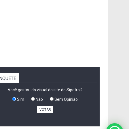
NQUETE
Você gostou do visual do site do Sipetrol?
Sim
Não
Sem Opinião
VOTAR