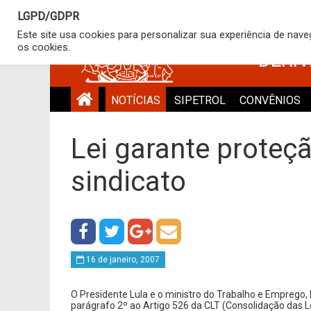
LGPD/GDPR
SINDICATO
Este site usa cookies para personalizar sua experiência de nav
os cookies.
DERI
NOTÍCIAS
SIPETROL
CONVÊNIOS
Lei garante proteç
sindicato
16 de janeiro, 2007
O Presidente Lula e o ministro do Trabalho e Emprego,
parágrafo 2º ao Artigo 526 da CLT (Consolidação das 