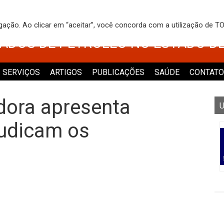
 DOS TRABALHADORES NO COMÉRCI
egação. Ao clicar em “aceitar”, você concorda com a utilização de 
VADOS DE PETRÓLEO NO ESTADO D
SERVIÇOS
ARTIGOS
PUBLICAÇÕES
SAÚDE
CONTATO
idora apresenta
U
judicam os