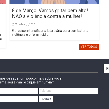
8 de Março: Vamos gritar bem alto!
NÃO à violência contra a mulher!
05 de Março, 2026
É preciso intensificar a luta diária para combater a
m
violência e o feminicídio.
sa
VER TODOS
E
amos de saber um pouco mais sobre você.
irme seu e-mail e clique em "Enviar"
ENVIAR