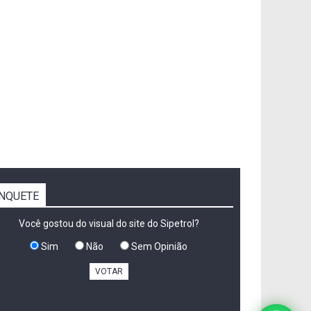
NQUETE
Você gostou do visual do site do Sipetrol?
Sim
Não
Sem Opinião
VOTAR