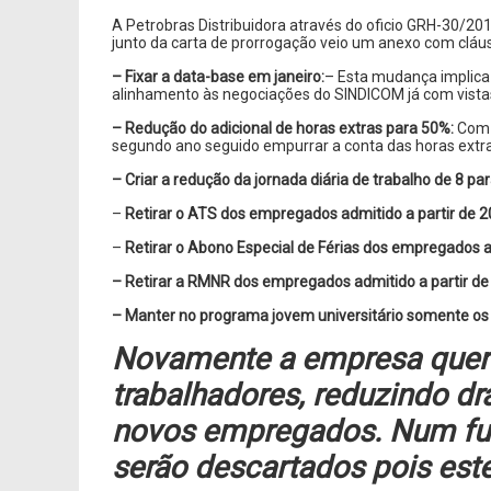
A Petrobras Distribuidora através do oficio GRH-30/20
junto da carta de prorrogação veio um anexo com cláu
– Fixar a data-base em janeiro:
– Esta mudança implica 
alinhamento às negociações do SINDICOM já com vista
– Redução do adicional de horas extras para 50%:
Com 
segundo ano seguido empurrar a conta das horas extra
– Criar a redução da jornada diária de trabalho de 8 
–
Retirar o ATS dos empregados admitido a partir de 2
–
Retirar o Abono Especial de Férias dos empregados ad
– Retirar a RMNR dos empregados admitido a partir de
– Manter no programa jovem universitário somente os b
Novamente a empresa quer c
trabalhadores, reduzindo d
novos empregados. Num fut
serão descartados pois es