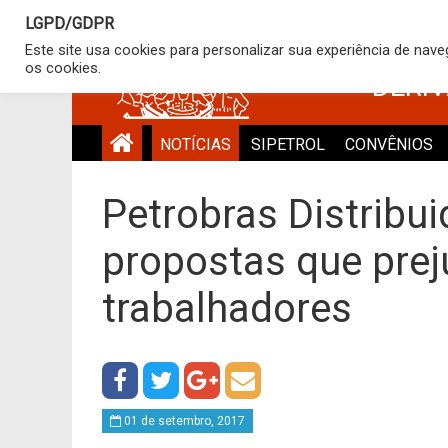
LGPD/GDPR
SINDICATO
Este site usa cookies para personalizar sua experiência de nav
os cookies.
DERI
NOTÍCIAS
SIPETROL
CONVÊNIOS
Petrobras Distribu
propostas que pre
trabalhadores
01 de setembro, 2017