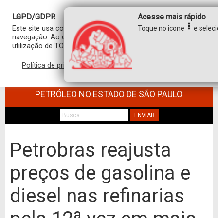
LGPD/GDPR
Acesse mais rápido
Este site usa cookies para personalizar sua experiência de
Toque no icone
e seleci
navegação. Ao clicar em “aceitar”, você concorda com a
utilização de TODOS os cookies.
Política de privacidade
Aceitar
SINDICATO DOS TRABALHADORES NO
COMÉRCIO DE MINÉRIOS E DERIVADOS DE
PETRÓLEO NO ESTADO DE SÃO PAULO
ENVIAR
Petrobras reajusta
preços de gasolina e
diesel nas refinarias