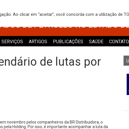
 DOS TRABALHADORES NO COMÉRCI
egação. Ao clicar em “aceitar”, você concorda com a utilização de 
VADOS DE PETRÓLEO NO ESTADO D
SERVIÇOS
ARTIGOS
PUBLICAÇÕES
SAÚDE
CONTATO
endário de lutas por
U
 em novembro pelos companheiros da BR Distribuidora, o
pela Holding. Por isso, é importante acompanhar a luta da