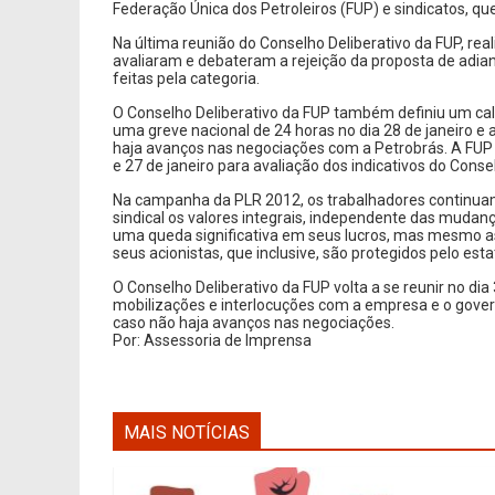
Federação Única dos Petroleiros (FUP) e sindicatos, qu
Na última reunião do Conselho Deliberativo da FUP, real
avaliaram e debateram a rejeição da proposta de adian
feitas pela categoria.
O Conselho Deliberativo da FUP também definiu um cal
uma greve nacional de 24 horas no dia 28 de janeiro 
haja avanços nas negociações com a Petrobrás. A FUP o
e 27 de janeiro para avaliação dos indicativos do Conse
Na campanha da PLR 2012, os trabalhadores continua
sindical os valores integrais, independente das mudanç
uma queda significativa em seus lucros, mas mesmo ass
seus acionistas, que inclusive, são protegidos pelo es
O Conselho Deliberativo da FUP volta a se reunir no dia
mobilizações e interlocuções com a empresa e o gover
caso não haja avanços nas negociações.
Por: Assessoria de Imprensa
MAIS NOTÍCIAS