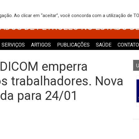
 DOS TRABALHADORES NO COMÉRCI
egação. Ao clicar em “aceitar”, você concorda com a utilização de 
VADOS DE PETRÓLEO NO ESTADO D
SERVIÇOS
ARTIGOS
PUBLICAÇÕES
SAÚDE
CONTATO
NDICOM emperra
U
s trabalhadores. Nova
ada para 24/01