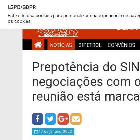
LGPD/GDPR
SINDICATO
Este site usa cookies para personalizar sua experiência de nav
os cookies.
DERI
NOTÍCIAS
SIPETROL
CONVÊNIOS
Prepotência do SI
negociações com o
reunião está marc
17 de janeiro, 2022