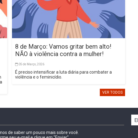
8 de Março: Vamos gritar bem alto!
NÃO à violência contra a mulher!
05 de Março, 2026
É preciso intensificar a luta diária para combater a
m
violência e o feminicídio.
sa
VER TODOS
E
amos de saber um pouco mais sobre você.
irme seu e-mail e clique em "Enviar"