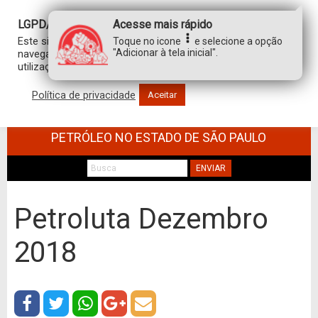
LGPD/GDPR
Acesse mais rápido
Este site usa cookies para personalizar sua experiência de
Toque no icone
e selecione a opção
"Adicionar à tela inicial".
navegação. Ao clicar em “aceitar”, você concorda com a
utilização de TODOS os cookies.
Política de privacidade
Aceitar
SINDICATO DOS TRABALHADORES NO
COMÉRCIO DE MINÉRIOS E DERIVADOS DE
PETRÓLEO NO ESTADO DE SÃO PAULO
ENVIAR
Petroluta Dezembro
2018