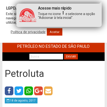
LGPD/GDPR
Acesse mais rápido
Este site usa cookies para personalizar sua experiência de
Toque no icone
e selecione a opção
"Adicionar à tela inicial".
navegação. Ao clicar em “aceitar”, você concorda com a
utilização de TODOS os cookies.
Política de privacidade
Aceitar
SINDICATO DOS TRABALHADORES NO
COMÉRCIO DE MINÉRIOS E DERIVADOS DE
PETRÓLEO NO ESTADO DE SÃO PAULO
ENVIAR
Petroluta
18 de agosto, 2017