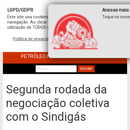
LGPD/GDPR
Acesse mais 
Este site usa cookies para personalizar sua experiência de
Toque no icon
navegação. Ao clicar em “aceitar”, você concorda com a
utilização de TODOS os cookies.
Política de privacidade
Aceitar
SINDICATO DOS TRABALHADORES NO
COMÉRCIO DE MINÉRIOS E DERIVADOS DE
PETRÓLEO NO ESTADO DE SÃO PAULO
ENVIAR
Segunda rodada da
negociação coletiva
com o Sindigás