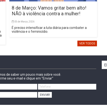
8 de Março: Vamos gritar bem alto!
NÃO à violência contra a mulher!
05 de Março, 2026
É preciso intensificar a luta diária para combater a
m
violência e o feminicídio.
sa
VER TODOS
E
amos de saber um pouco mais sobre você.
irme seu e-mail e clique em "Enviar"
ENVIAR