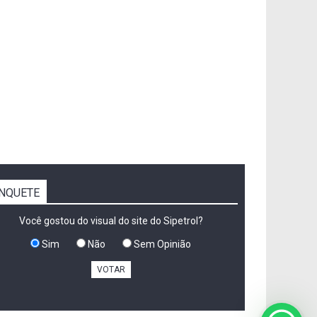
NQUETE
Você gostou do visual do site do Sipetrol?
Sim
Não
Sem Opinião
VOTAR