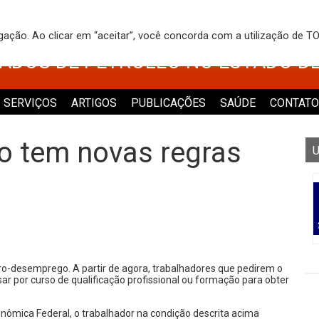
 DOS TRABALHADORES NO COMÉRCI
egação. Ao clicar em “aceitar”, você concorda com a utilização de 
VADOS DE PETRÓLEO NO ESTADO D
SERVIÇOS
ARTIGOS
PUBLICAÇÕES
SAÚDE
CONTATO
 tem novas regras
U
ro-desemprego. A partir de agora, trabalhadores que pedirem o
ar por curso de qualificação profissional ou formação para obter
ômica Federal, o trabalhador na condição descrita acima