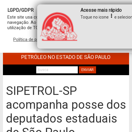
LGPD/GDPR
Acesse mais rápido
Este site usa cookies para personalizar sua experiência de
Toque no icone
e selecion
navegação. Ao clicar em “aceitar”, você concorda com a
utilização de TODOS os cookies.
Política de privacidade
Aceitar
SINDICATO DOS TRABALHADORES NO
COMÉRCIO DE MINÉRIOS E DERIVADOS DE
PETRÓLEO NO ESTADO DE SÃO PAULO
ENVIAR
SIPETROL-SP
acompanha posse dos
deputados estaduais