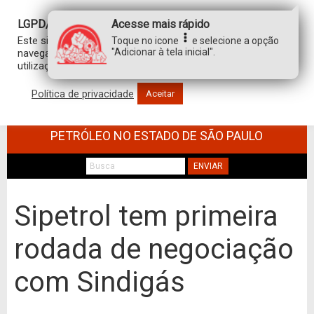
LGPD/GDPR
Acesse mais rápido
Este site usa cookies para personalizar sua experiência de
Toque no icone
e selecione a opção
"Adicionar à tela inicial".
navegação. Ao clicar em “aceitar”, você concorda com a
utilização de TODOS os cookies.
Política de privacidade
Aceitar
SINDICATO DOS TRABALHADORES NO
COMÉRCIO DE MINÉRIOS E DERIVADOS DE
PETRÓLEO NO ESTADO DE SÃO PAULO
ENVIAR
Sipetrol tem primeira
rodada de negociação
com Sindigás