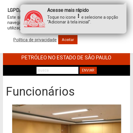
LGPD/GDPR
Acesse mais rápido
Este site usa cookies para personalizar sua experiência de
Toque no icone
e selecione a opção
"Adicionar à tela inicial".
navegação. Ao clicar em “aceitar”, você concorda com a
utilização de TODOS os cookies.
Política de privacidade
Aceitar
SINDICATO DOS TRABALHADORES NO
COMÉRCIO DE MINÉRIOS E DERIVADOS DE
PETRÓLEO NO ESTADO DE SÃO PAULO
ENVIAR
Funcionários