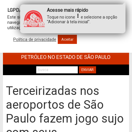
LGPD/GDPR
Acesse mais rápido
Este site usa cookies para personalizar sua experiência de
Toque no icone
e selecione a opção
"Adicionar à tela inicial".
navegação. Ao clicar em “aceitar”, você concorda com a
utilização de TODOS os cookies.
Política de privacidade
Aceitar
SINDICATO DOS TRABALHADORES NO
COMÉRCIO DE MINÉRIOS E DERIVADOS DE
PETRÓLEO NO ESTADO DE SÃO PAULO
ENVIAR
Terceirizadas nos
aeroportos de São
Paulo fazem jogo sujo