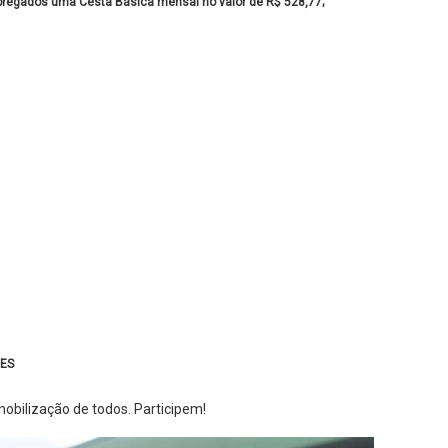
egados uma Cesta Básica mensal no valor de R$ 528,77;
RES
bilização de todos. Participem!