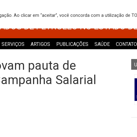
 DOS TRABALHADORES NO COMÉRCI
egação. Ao clicar em “aceitar”, você concorda com a utilização de 
VADOS DE PETRÓLEO NO ESTADO D
SERVIÇOS
ARTIGOS
PUBLICAÇÕES
SAÚDE
CONTATO
ovam pauta de
U
Campanha Salarial